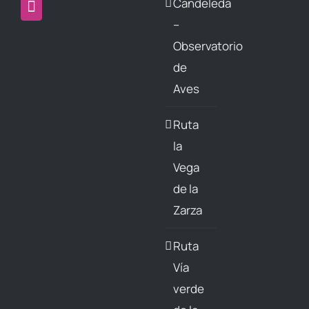
Candeleda
–
Observatorio
de
Aves
Ruta
la
Vega
de la
Zarza
Ruta
Vía
verde