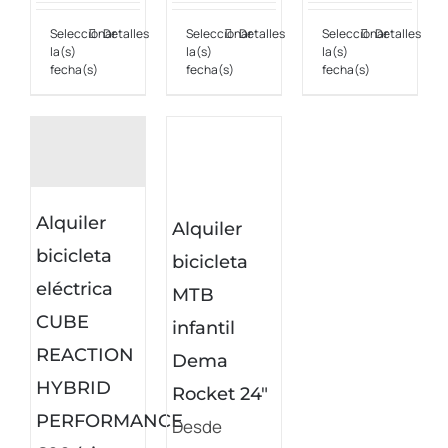
Seleccionar
Detalles
Seleccionar
Detalles
Seleccionar
Detalles
Este
Este
Este
la(s)
la(s)
la(s)
producto
producto
producto
fecha(s)
fecha(s)
fecha(s)
tiene
tiene
tiene
múltiples
múltiples
múltiples
variantes.
variantes.
variantes.
Las
Las
Las
Alquiler
opciones
opciones
opciones
Alquiler
bicicleta
se
se
se
bicicleta
pueden
pueden
pueden
eléctrica
MTB
elegir
elegir
elegir
CUBE
infantil
en
en
en
REACTION
Dema
la
la
la
HYBRID
Rocket 24″
página
página
página
PERFORMANCE
Desde
de
de
de