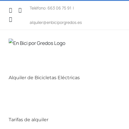
Saltar
Teléfono: 663 06 75 91
|
Facebook
WhatsApp
al
Instagram
contenido
alquiler@enbiciporgredos.es
Alquiler de Bicicletas Eléctricas
Tarifas de alquiler