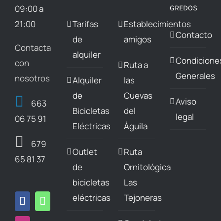
pueden
pueden
09:00 a
GREDOS
elegir
elegir
21:00
Tarifas
Establecimientos
Contacto
en
en
de
amigos
Contacta
la
la
alquiler
Condicione
con
Ruta a
página
página
Generales
nosotros
Alquiler
las
de
de
de
Cuevas
producto
producto
Aviso
663
Bicicletas
del
legal
06 75 91
Eléctricas
Águila
679
Outlet
Ruta
65 81 37
de
Ornitológica
bicicletas
Las
eléctricas
Tejoneras