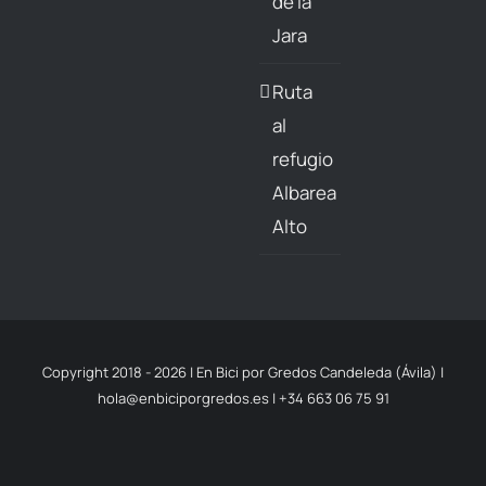
de la
Jara
Ruta
al
refugio
Albarea
Alto
Copyright 2018 -
2026 | En Bici por Gredos Candeleda (Ávila) |
hola@enbiciporgredos.es
|
+34 663 06 75 91