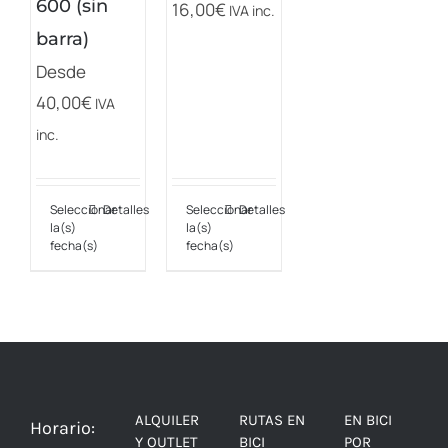
600 (sin
16,00
€
IVA inc.
producto
producto
producto
barra)
Desde
40,00
€
IVA
inc.
Seleccionar
Detalles
Seleccionar
Detalles
Este
Este
la(s)
la(s)
producto
producto
fecha(s)
fecha(s)
tiene
tiene
múltiples
múltiples
variantes.
variantes.
Las
Las
opciones
opciones
ALQUILER
RUTAS EN
EN BICI
Horario:
se
se
Y OUTLET
BICI
POR