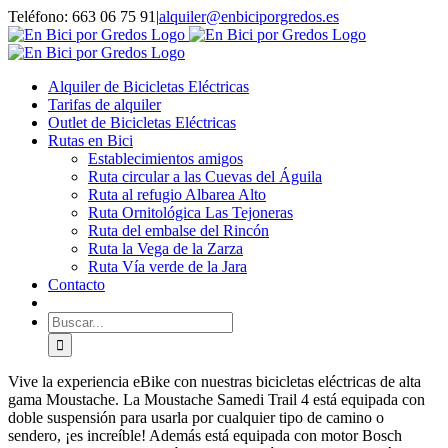
Saltar
Facebook
WhatsApp
Instagram
Teléfono: 663 06 75 91
|
alquiler@enbiciporgredos.es
al
contenido
Alquiler de Bicicletas Eléctricas
Tarifas de alquiler
Outlet de Bicicletas Eléctricas
Rutas en Bici
Establecimientos amigos
Ruta circular a las Cuevas del Águila
Ruta al refugio Albarea Alto
Ruta Ornitológica Las Tejoneras
Ruta del embalse del Rincón
Ruta la Vega de la Zarza
Ruta Vía verde de la Jara
Contacto
Buscar:
Vive la experiencia eBike con nuestras bicicletas eléctricas de alta
gama Moustache. La Moustache Samedi Trail 4 está equipada con
doble suspensión para usarla por cualquier tipo de camino o
sendero, ¡es increíble! Además está equipada con motor Bosch