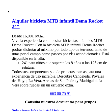
Alquiler bicicleta MTB infantil Dema Rocket
24″
Desde
16,00
€
IVA inc.
Vive la experiencia con nuestras bicicletas infantiles MTB
Dema Rocket. Con la bicicleta MTB infantil Dema Rocket
podrás disfrutar al máximo por todo tipo de terrenos, tanto de
rutas por el campo como paseos por vías acondicionadas. Está
disponible en la talla:
24" para niños que superan los 8 años o los 125 cm de
estatura.
Todos sus componentes son de primeras marcas para una
experiencia de uso increíble. Descubre Candeleda, Poyales
del Hoyo, La Vera, Arenas de San Pedro y Madrigal de la
Vera sobre ruedas sin un esfuerzo extra.
663 06 75 91
Consulta nuestros descuentos para grupos
Este
Seleccionar la(s) fecha(s)
Detalles