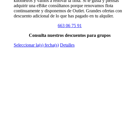
kilómetros y vamos a renovar la flota. Si te gusta y piensas
adquirir una eBike consúltanos porque renovamos flota
continuamente y disponemos de Outlet. Grandes ofertas con
descuento adicional de lo que has pagado en tu alquiler.
663 06 75 91
Consulta nuestros descuentos para grupos
Este
Seleccionar la(s) fecha(s)
Detalles
producto
tiene
múltiples
variantes.
Las
opciones
se
pueden
elegir
en
la
página
de
producto