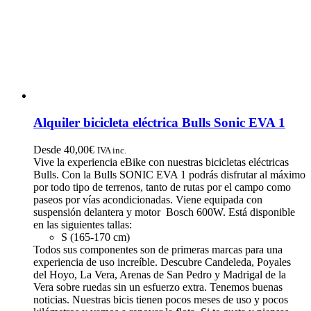
elegir
en
la
página
de
producto
Alquiler bicicleta eléctrica Bulls Sonic EVA 1
Desde
40,00
€
IVA inc.
Vive la experiencia eBike con nuestras bicicletas eléctricas
Bulls. Con la Bulls SONIC EVA 1 podrás disfrutar al máximo
por todo tipo de terrenos, tanto de rutas por el campo como
paseos por vías acondicionadas. Viene equipada con
suspensión delantera y motor Bosch 600W. Está disponible
en las siguientes tallas:
S (165-170 cm)
Todos sus componentes son de primeras marcas para una
experiencia de uso increíble. Descubre Candeleda, Poyales
del Hoyo, La Vera, Arenas de San Pedro y Madrigal de la
Vera sobre ruedas sin un esfuerzo extra. Tenemos buenas
noticias. Nuestras bicis tienen pocos meses de uso y pocos