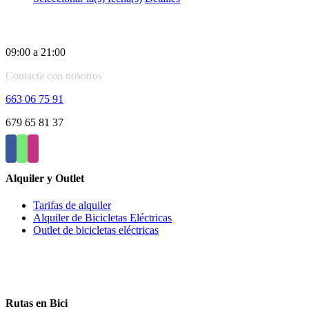
producto
tiene
Horario:
múltiples
variantes.
09:00 a 21:00
Las
opciones
Contacta con nosotros
se
pueden
663 06 75 91
elegir
en
679 65 81 37
la
página
de
producto
Alquiler y Outlet
Tarifas de alquiler
Alquiler de Bicicletas Eléctricas
Outlet de bicicletas eléctricas
Rutas en Bici