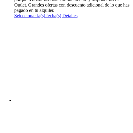
Outlet. Grandes ofertas con descuento adicional de lo que has
pagado en tu alquiler.
Este
Seleccionar la(s) fecha(s)
Detalles
producto
tiene
múltiples
variantes.
Las
opciones
se
pueden
elegir
en
la
página
de
producto