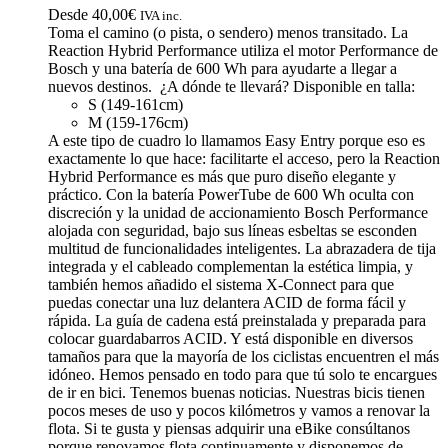
Desde
40,00
€
IVA inc.
Toma el camino (o pista, o sendero) menos transitado. La
Reaction Hybrid Performance utiliza el motor Performance de
Bosch y una batería de 600 Wh para ayudarte a llegar a
nuevos destinos. ¿A dónde te llevará? Disponible en talla:
S (149-161cm)
M (159-176cm)
A este tipo de cuadro lo llamamos Easy Entry porque eso es
exactamente lo que hace: facilitarte el acceso, pero la Reaction
Hybrid Performance es más que puro diseño elegante y
práctico. Con la batería PowerTube de 600 Wh oculta con
discreción y la unidad de accionamiento Bosch Performance
alojada con seguridad, bajo sus líneas esbeltas se esconden
multitud de funcionalidades inteligentes. La abrazadera de tija
integrada y el cableado complementan la estética limpia, y
también hemos añadido el sistema X-Connect para que
puedas conectar una luz delantera ACID de forma fácil y
rápida. La guía de cadena está preinstalada y preparada para
colocar guardabarros ACID. Y está disponible en diversos
tamaños para que la mayoría de los ciclistas encuentren el más
idóneo. Hemos pensado en todo para que tú solo te encargues
de ir en bici. Tenemos buenas noticias. Nuestras bicis tienen
pocos meses de uso y pocos kilómetros y vamos a renovar la
flota. Si te gusta y piensas adquirir una eBike consúltanos
porque renovamos flota continuamente y disponemos de