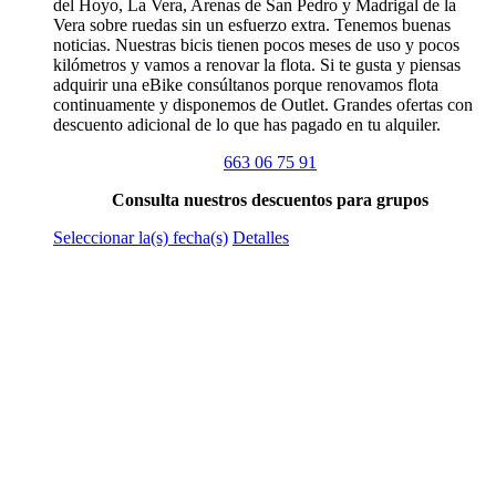
del Hoyo, La Vera, Arenas de San Pedro y Madrigal de la
Vera sobre ruedas sin un esfuerzo extra. Tenemos buenas
noticias. Nuestras bicis tienen pocos meses de uso y pocos
kilómetros y vamos a renovar la flota. Si te gusta y piensas
adquirir una eBike consúltanos porque renovamos flota
continuamente y disponemos de Outlet. Grandes ofertas con
descuento adicional de lo que has pagado en tu alquiler.
663 06 75 91
Consulta nuestros descuentos para grupos
Este
Seleccionar la(s) fecha(s)
Detalles
producto
tiene
múltiples
variantes.
Las
opciones
se
pueden
elegir
en
la
página
de