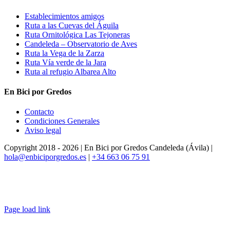
Establecimientos amigos
Ruta a las Cuevas del Águila
Ruta Ornitológica Las Tejoneras
Candeleda – Observatorio de Aves
Ruta la Vega de la Zarza
Ruta Vía verde de la Jara
Ruta al refugio Albarea Alto
En Bici por Gredos
Contacto
Condiciones Generales
Aviso legal
Copyright 2018 -
2026 | En Bici por Gredos Candeleda (Ávila) |
hola@enbiciporgredos.es
|
+34 663 06 75 91
Page load link
Ir
a