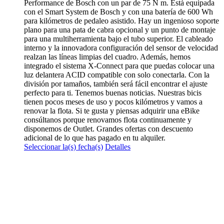
Performance de Bosch con un par de 75 N m. Está equipada
con el Smart System de Bosch y con una batería de 600 Wh
para kilómetros de pedaleo asistido. Hay un ingenioso soporte
plano para una pata de cabra opcional y un punto de montaje
para una multiherramienta bajo el tubo superior. El cableado
interno y la innovadora configuración del sensor de velocidad
realzan las líneas limpias del cuadro. Además, hemos
integrado el sistema X-Connect para que puedas colocar una
luz delantera ACID compatible con solo conectarla. Con la
división por tamaños, también será fácil encontrar el ajuste
perfecto para ti. Tenemos buenas noticias. Nuestras bicis
tienen pocos meses de uso y pocos kilómetros y vamos a
renovar la flota. Si te gusta y piensas adquirir una eBike
consúltanos porque renovamos flota continuamente y
disponemos de Outlet. Grandes ofertas con descuento
adicional de lo que has pagado en tu alquiler.
Este
Seleccionar la(s) fecha(s)
Detalles
producto
tiene
múltiples
variantes.
Las
opciones
se
pueden