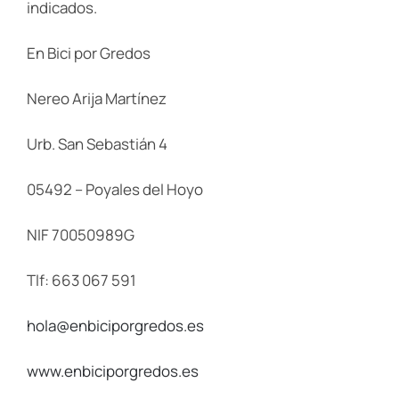
indicados.
En Bici por Gredos
Nereo Arija Martínez
Urb. San Sebastián 4
05492 – Poyales del Hoyo
NIF 70050989G
Tlf: 663 067 591
hola@enbiciporgredos.es
www.​enbiciporgredos.es