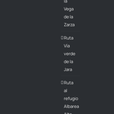
la
Vega
de la
Zarza
Ruta
Vía
verde
de la
Jara
Ruta
al
refugio
Albarea