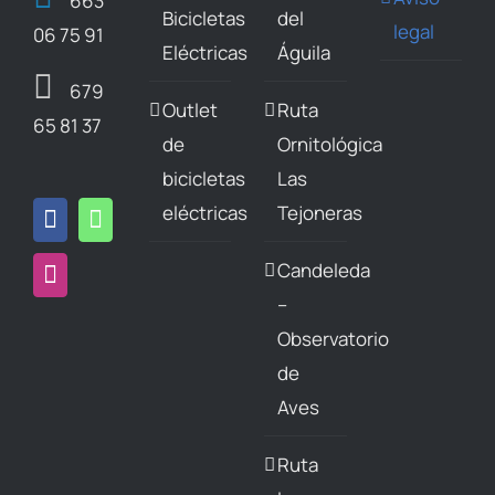
663
Bicicletas
del
legal
06 75 91
Eléctricas
Águila
679
Outlet
Ruta
65 81 37
de
Ornitológica
bicicletas
Las
eléctricas
Tejoneras
Candeleda
–
Observatorio
de
Aves
Ruta