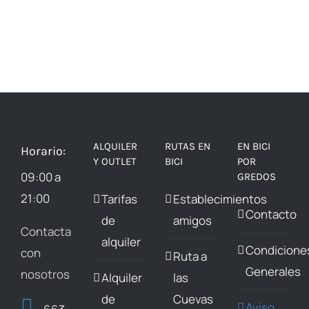
ALQUILER
RUTAS EN
EN BICI
Horario:
Y OUTLET
BICI
POR
09:00 a
GREDOS
21:00
Tarifas
Establecimientos
Contacto
de
amigos
Contacta
alquiler
Condicione
con
Ruta a
Generales
nosotros
Alquiler
las
de
Cuevas
Aviso