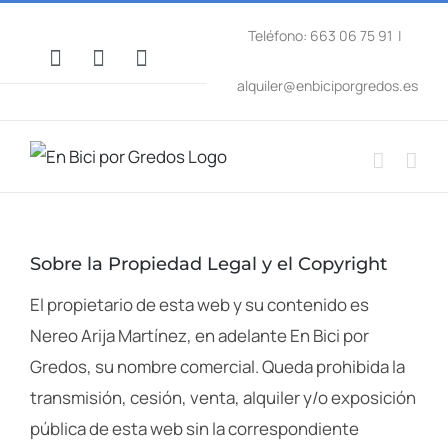
Saltar
Teléfono: 663 06 75 91
|
al
Facebook
WhatsApp
Instagram
contenido
alquiler@enbiciporgredos.es
Sobre la Propiedad Legal y el Copyright
El propietario de esta web y su contenido es
Nereo Arija Martínez, en adelante En Bici por
Gredos, su nombre comercial. Queda prohibida la
transmisión, cesión, venta, alquiler y/o exposición
pública de esta web sin la correspondiente