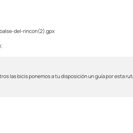
alse-del-rincon(2).gpx
X
tros las bicis ponemos a tu disposición un guía por esta ru