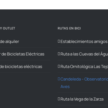
 Y OUTLET
RUTAS EN BICI
 de alquiler
Establecimientos amigos
r de Bicicletas Eléctricas
Ruta a las Cuevas del Águ
de bicicletas eléctricas
Ruta Ornitológica Las Te
Candeleda – Observatori
Aves
Ruta la Vega de la Zarza