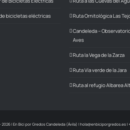
r de Bicicletas Eléctricas
Ruta a las Cuevas del Águ
elegir
en
de bicicletas eléctricas
Ruta Ornitológica Las Te
la
página
Candeleda – Observatori
de
Aves
producto
Ruta la Vega de la Zarza
Ruta Vía verde de la Jara
Ruta al refugio Albarea Al
-
2026 | En Bici por Gredos Candeleda (Ávila) |
hola@enbiciporgredos.es
|