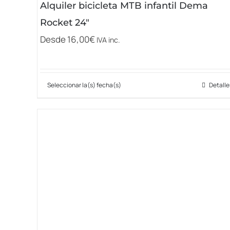
Alquiler bicicleta MTB infantil Dema
Rocket 24″
Desde
16,00
€
IVA inc.
Seleccionar la(s) fecha(s)
Detalle
Este
producto
tiene
múltiples
variantes.
Las
opciones
se
pueden