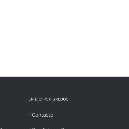
elegir
en
la
página
de
producto
EN BICI POR GREDOS
Contacto