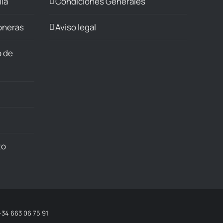
ila
Condiciones Generales
joneras
Aviso legal
o de
to
+34 663 06 75 91