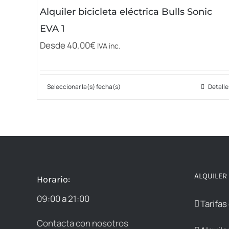
elegir
Alquiler bicicleta eléctrica Bulls Sonic
en
EVA 1
la
Desde
40,00
€
IVA inc.
página
de
producto
Seleccionar la(s) fecha(s)
Detalle
Este
producto
tiene
múltiples
variantes.
Las
ALQUILER
Horario:
opciones
09:00 a 21:00
se
Tarifas
pueden
Contacta con nosotros