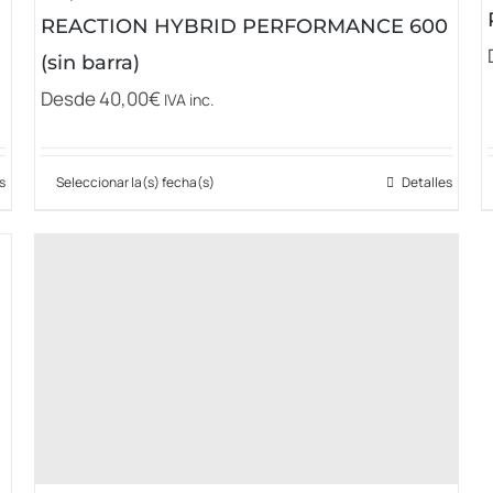
REACTION HYBRID PERFORMANCE 600
(sin barra)
Desde
40,00
€
IVA inc.
s
Seleccionar la(s) fecha(s)
Detalles
Este
producto
tiene
múltiples
variantes.
Las
opciones
se
pueden