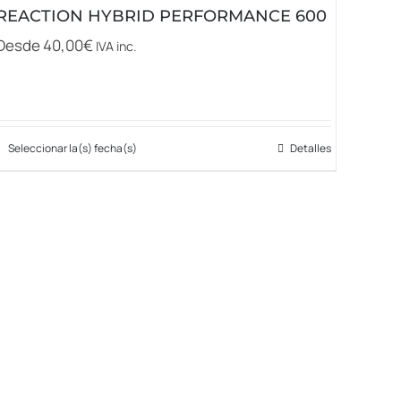
REACTION HYBRID PERFORMANCE 600
Desde
40,00
€
IVA inc.
Seleccionar la(s) fecha(s)
Detalles
Este
producto
tiene
múltiples
variantes.
Las
opciones
se
pueden