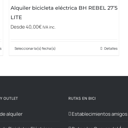
elegir
Alquiler bicicleta eléctrica BH REBEL 27’5
en
LITE
la
Desde
40,00
€
página
IVA inc.
de
producto
s
Seleccionar la(s) fecha(s)
Detalles
Este
producto
tiene
múltiples
variantes.
Las
 Y OUTLET
RUTAS EN BICI
opciones
se
 de alquiler
Establecimientos amigos
pueden