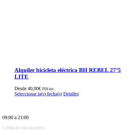
Alquiler bicicleta eléctrica BH REBEL 27’5
LITE
Desde
40,00
€
IVA inc.
Este
Seleccionar la(s) fecha(s)
Detalles
producto
tiene
Horario:
múltiples
variantes.
09:00 a 21:00
Las
opciones
Contacta con nosotros
se