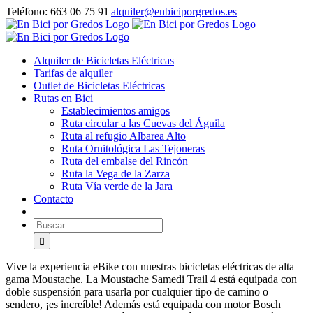
Saltar
Facebook
WhatsApp
Instagram
Teléfono: 663 06 75 91
|
alquiler@enbiciporgredos.es
al
contenido
Alquiler de Bicicletas Eléctricas
Tarifas de alquiler
Outlet de Bicicletas Eléctricas
Rutas en Bici
Establecimientos amigos
Ruta circular a las Cuevas del Águila
Ruta al refugio Albarea Alto
Ruta Ornitológica Las Tejoneras
Ruta del embalse del Rincón
Ruta la Vega de la Zarza
Ruta Vía verde de la Jara
Contacto
Buscar:
Vive la experiencia eBike con nuestras bicicletas eléctricas de alta
gama Moustache. La Moustache Samedi Trail 4 está equipada con
doble suspensión para usarla por cualquier tipo de camino o
sendero, ¡es increíble! Además está equipada con motor Bosch