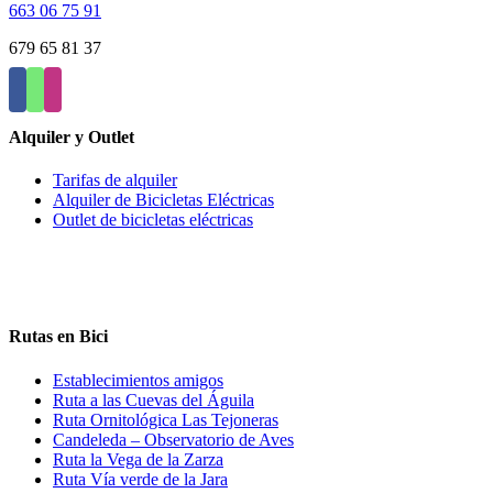
pueden
663 06 75 91
elegir
en
679 65 81 37
la
página
de
producto
Alquiler y Outlet
Tarifas de alquiler
Alquiler de Bicicletas Eléctricas
Outlet de bicicletas eléctricas
Rutas en Bici
Establecimientos amigos
Ruta a las Cuevas del Águila
Ruta Ornitológica Las Tejoneras
Candeleda – Observatorio de Aves
Ruta la Vega de la Zarza
Ruta Vía verde de la Jara