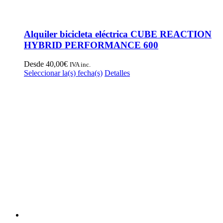
Alquiler bicicleta eléctrica CUBE REACTION
HYBRID PERFORMANCE 600
Desde
40,00
€
IVA inc.
Este
Seleccionar la(s) fecha(s)
Detalles
producto
tiene
múltiples
variantes.
Las
opciones
se
pueden
elegir
en
la
página
de
producto