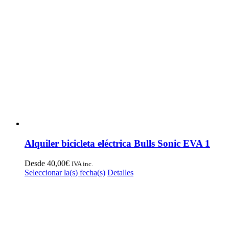
múltiples
variantes.
Las
opciones
se
pueden
elegir
en
la
página
de
producto
Alquiler bicicleta eléctrica Bulls Sonic EVA 1
Desde
40,00
€
IVA inc.
Este
Seleccionar la(s) fecha(s)
Detalles
producto
tiene
múltiples
variantes.
Las
opciones