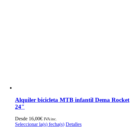
Alquiler bicicleta MTB infantil Dema Rocket
24″
Desde
16,00
€
IVA inc.
Este
Seleccionar la(s) fecha(s)
Detalles
producto
tiene