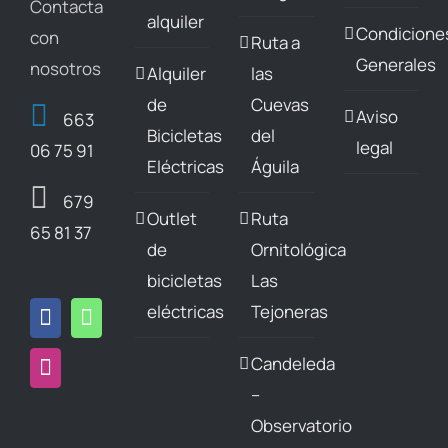
Contacta
la
la
alquiler
Condicione
con
Ruta a
página
página
Generales
nosotros
Alquiler
las
de
de
de
Cuevas
producto
producto
Aviso
663
Bicicletas
del
legal
06 75 91
Eléctricas
Águila
679
Outlet
Ruta
65 81 37
de
Ornitológica
bicicletas
Las
eléctricas
Tejoneras
Candeleda
–
Observatorio