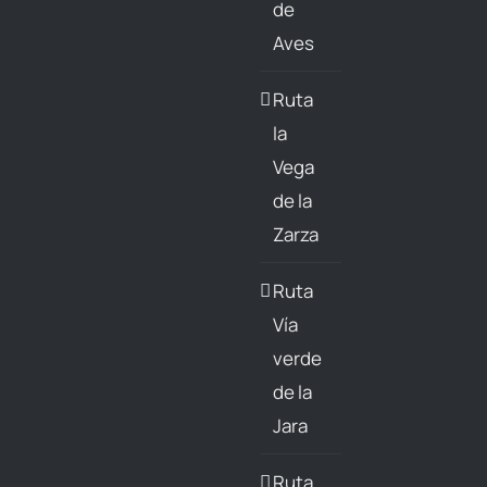
de
Aves
Ruta
la
Vega
de la
Zarza
Ruta
Vía
verde
de la
Jara
Ruta