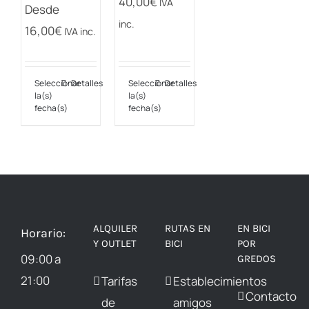
40,00
€
IVA
Desde
de
de
de
inc.
16,00
€
IVA inc.
producto
producto
producto
Seleccionar
Detalles
Seleccionar
Detalles
Este
Este
la(s)
la(s)
producto
producto
fecha(s)
fecha(s)
tiene
tiene
múltiples
múltiples
variantes.
variantes.
Las
Las
opciones
opciones
ALQUILER
RUTAS EN
EN BICI
Horario:
se
se
Y OUTLET
BICI
POR
pueden
pueden
09:00 a
GREDOS
elegir
elegir
21:00
Tarifas
Establecimientos
Contacto
en
en
de
amigos