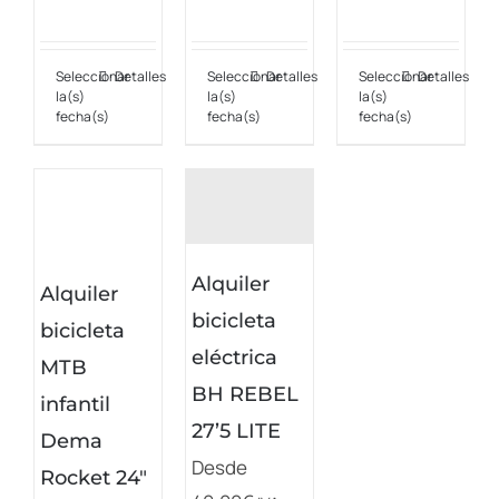
Seleccionar
Detalles
Seleccionar
Detalles
Seleccionar
Detalles
Este
Este
Este
la(s)
la(s)
la(s)
producto
producto
producto
fecha(s)
fecha(s)
fecha(s)
tiene
tiene
tiene
múltiples
múltiples
múltiples
variantes.
variantes.
variantes.
Las
Las
Las
Alquiler
opciones
opciones
opciones
Alquiler
bicicleta
se
se
se
bicicleta
eléctrica
pueden
pueden
pueden
MTB
elegir
elegir
elegir
BH REBEL
infantil
en
en
en
27’5 LITE
Dema
la
la
la
Desde
Rocket 24″
página
página
página