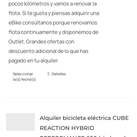
pocos kilómetros y vamos a renovar la
flota. Si te gusta y piensas adquirir una
eBike consúltanos porque renovamos
flota continuamente y disponemos de
Outlet. Grandes ofertas con
descuento adicional de lo que has
pagado en tu alquiler.
Seleccionar
Detalles
Este
la(s) fecha(s)
producto
tiene
múltiples
variantes.
Alquiler bicicleta eléctrica CUBE
Las
REACTION HYBRID
opciones