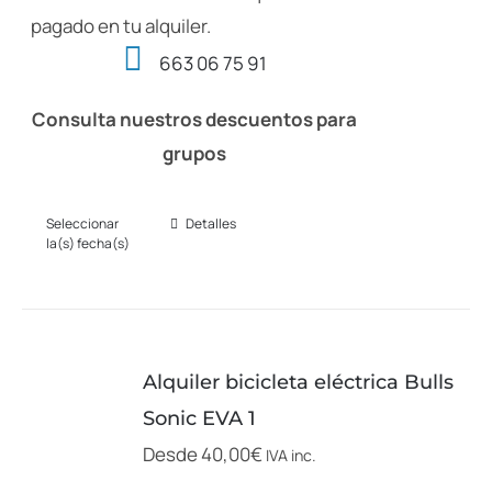
pagado en tu alquiler.
663 06 75 91
Consulta nuestros descuentos para
grupos
Seleccionar
Detalles
Este
la(s) fecha(s)
producto
tiene
múltiples
variantes.
Alquiler bicicleta eléctrica Bulls
Las
Sonic EVA 1
opciones
Desde
40,00
€
IVA inc.
se