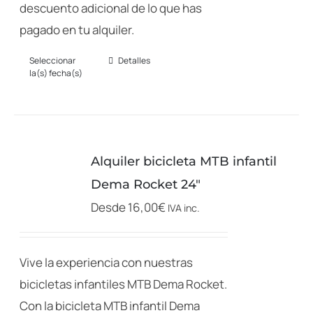
descuento adicional de lo que has
pagado en tu alquiler.
Seleccionar
Detalles
Este
la(s) fecha(s)
producto
tiene
múltiples
variantes.
Alquiler bicicleta MTB infantil
Las
Dema Rocket 24″
opciones
Desde
16,00
€
IVA inc.
se
pueden
elegir
Vive la experiencia con nuestras
en
bicicletas infantiles MTB Dema Rocket.
la
Con la bicicleta MTB infantil Dema