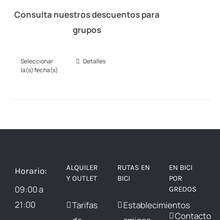
Consulta nuestros descuentos para
grupos
Seleccionar
Detalles
Este
la(s) fecha(s)
producto
tiene
múltiples
variantes.
Las
opciones
ALQUILER
RUTAS EN
EN BICI
se
Horario:
Y OUTLET
BICI
POR
pueden
09:00 a
GREDOS
elegir
21:00
Tarifas
Establecimientos
Contacto
en