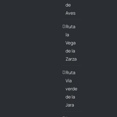
de
Aves
Ruta
la
Vega
de la
Zarza
Ruta
Vía
verde
de la
Jara