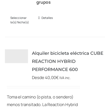
grupos
Seleccionar
Detalles
Este
la(s) fecha(s)
producto
tiene
múltiples
variantes.
Alquiler bicicleta eléctrica CUBE
Las
REACTION HYBRID
opciones
PERFORMANCE 600
se
Desde
40,00
€
IVA inc.
pueden
elegir
en
Toma el camino (o pista, o sendero)
la
menos transitado. La Reaction Hybrid