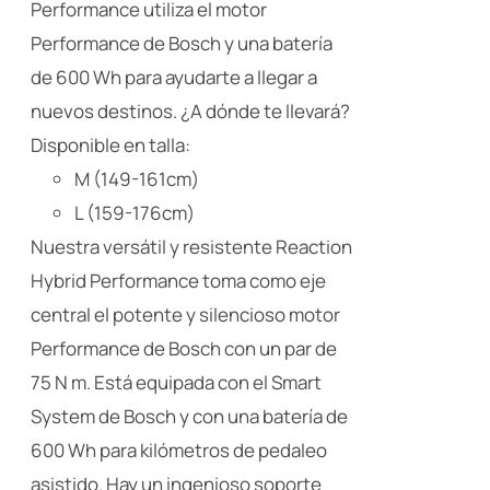
página
Performance utiliza el motor
de
Performance de Bosch y una batería
producto
de 600 Wh para ayudarte a llegar a
nuevos destinos. ¿A dónde te llevará?
Disponible en talla:
M (149-161cm)
L (159-176cm)
Nuestra versátil y resistente Reaction
Hybrid Performance toma como eje
central el potente y silencioso motor
Performance de Bosch con un par de
75 N m. Está equipada con el Smart
System de Bosch y con una batería de
600 Wh para kilómetros de pedaleo
asistido. Hay un ingenioso soporte