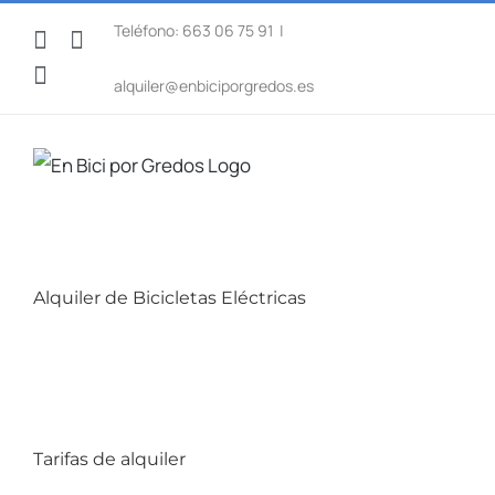
Saltar
Teléfono: 663 06 75 91
|
Facebook
WhatsApp
al
Instagram
contenido
alquiler@enbiciporgredos.es
Alquiler de Bicicletas Eléctricas
Tarifas de alquiler