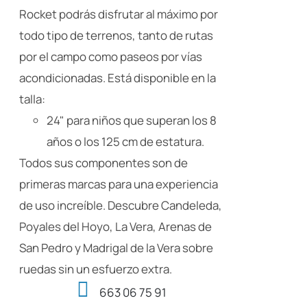
página
Rocket podrás disfrutar al máximo por
de
todo tipo de terrenos, tanto de rutas
producto
por el campo como paseos por vías
acondicionadas. Está disponible en la
talla:
24" para niños que superan los 8
años o los 125 cm de estatura.
Todos sus componentes son de
primeras marcas para una experiencia
de uso increíble. Descubre Candeleda,
Poyales del Hoyo, La Vera, Arenas de
San Pedro y Madrigal de la Vera sobre
ruedas sin un esfuerzo extra.
663 06 75 91