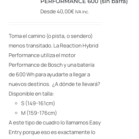
PERFORMANCE 600 (sin barra)
se
Desde
40,00
€
IVA inc.
pueden
elegir
en
Toma el camino (o pista, o sendero)
la
menos transitado. La Reaction Hybrid
página
Performance utiliza el motor
de
Performance de Bosch y una batería
producto
de 600 Wh para ayudarte a llegar a
nuevos destinos. ¿A dónde te llevará?
Disponible en talla:
S (149-161cm)
M (159-176cm)
A este tipo de cuadro lo llamamos Easy
Entry porque eso es exactamente lo