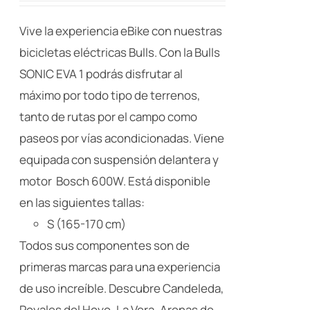
pueden
elegir
Vive la experiencia eBike con nuestras
en
bicicletas eléctricas Bulls. Con la Bulls
la
SONIC EVA 1 podrás disfrutar al
página
máximo por todo tipo de terrenos,
de
tanto de rutas por el campo como
producto
paseos por vías acondicionadas. Viene
equipada con suspensión delantera y
motor Bosch 600W. Está disponible
en las siguientes tallas:
S (165-170 cm)
Todos sus componentes son de
primeras marcas para una experiencia
de uso increíble. Descubre Candeleda,
Poyales del Hoyo, La Vera, Arenas de