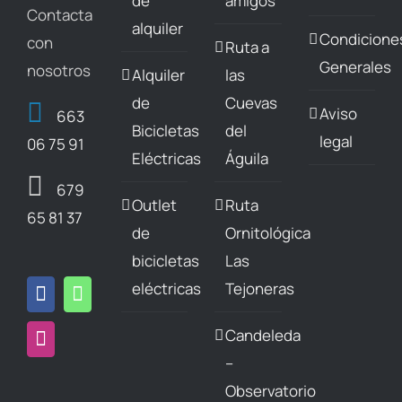
de
amigos
Contacta
la
alquiler
Condicione
con
Ruta a
página
Generales
nosotros
Alquiler
las
de
de
Cuevas
producto
Aviso
663
Bicicletas
del
legal
06 75 91
Eléctricas
Águila
679
Outlet
Ruta
65 81 37
de
Ornitológica
bicicletas
Las
eléctricas
Tejoneras
Candeleda
–
Observatorio